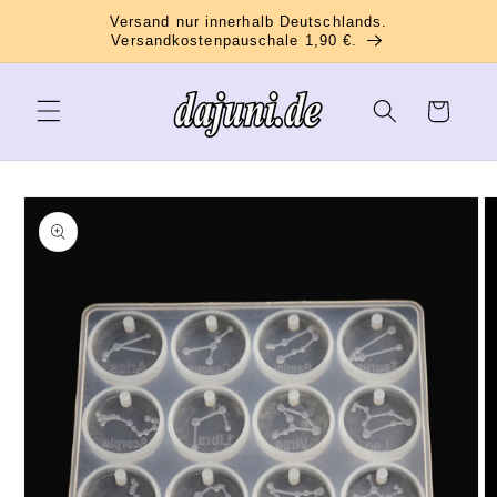
Direkt
Versand nur innerhalb Deutschlands.
zum
Versandkostenpauschale 1,90 €.
Inhalt
Warenkorb
oduktinformationen
ringen