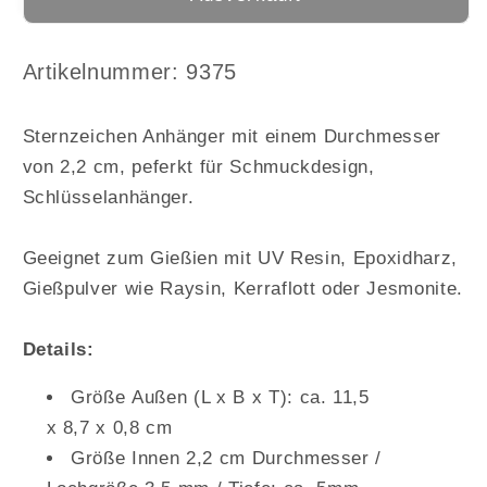
Silikonform
Silikonform
Sternzeichen
Sternzeichen
Anhänger
Anhänger
Arktikelnummer:
Artikelnummer: 9375
Gießform
Gießform
für
für
Sternzeichen Anhänger mit einem Durchmesser
Epoxidharz,
Epoxidharz,
von 2,2 cm, peferkt für Schmuckdesign,
Raysin
Raysin
DIY
DIY
Schlüsselanhänger.
Schmuck
Schmuck
Geeignet zum Gießien mit UV Resin, Epoxidharz,
Gießpulver wie Raysin, Kerraflott oder Jesmonite.
Details:
Größe Außen (L x B x T): ca. 11,5
x 8,7 x 0,8 cm
Größe Innen 2,2 cm Durchmesser /