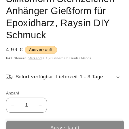
Anhänger Gießform für
Epoxidharz, Raysin DIY
Schmuck
Normaler
4,99 €
Ausverkauft
Preis
Inkl. Steuern.
Versand
€ 1,90 innerhalb Deutschlands.
Sofort verfügbar. Lieferzeit 1 - 3 Tage
Anzahl
Anzahl
Verringere
Erhöhe
die
die
Menge
Menge
für
für
Ausverkauft