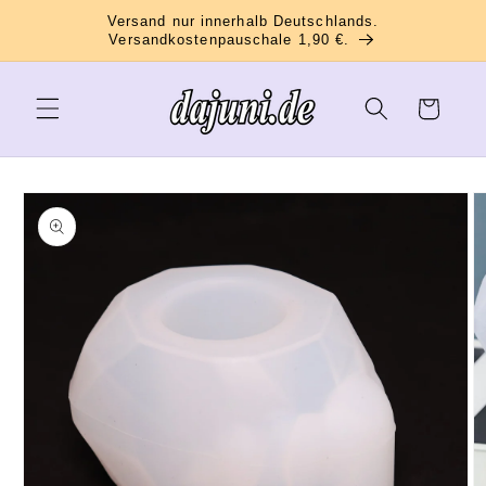
Direkt
Versand nur innerhalb Deutschlands.
zum
Versandkostenpauschale 1,90 €.
Inhalt
Warenkorb
oduktinformationen
ringen