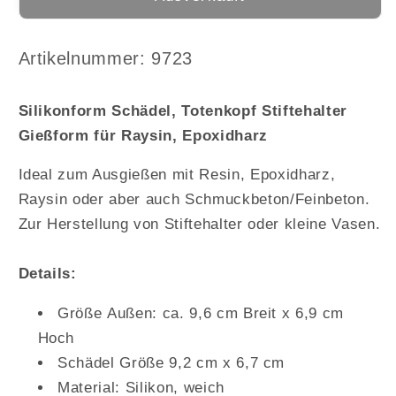
Silikonform
Silikonform
Schädel,
Schädel,
Totenkopf
Totenkopf
Arktikelnummer:
Artikelnummer: 9723
Stiftehalter
Stiftehalter
Gießform
Gießform
Silikonform Schädel, Totenkopf Stiftehalter
für
für
Gießform für Raysin, Epoxidharz
Raysin,
Raysin,
Epoxidharz
Epoxidharz
Ideal zum Ausgießen mit Resin, Epoxidharz,
Raysin oder aber auch Schmuckbeton/Feinbeton.
Zur Herstellung von Stiftehalter oder kleine Vasen.
Details:
Größe Außen: ca. 9,6 cm Breit x 6,9 cm
Hoch
Schädel Größe 9,2 cm x 6,7 cm
Material: Silikon, weich