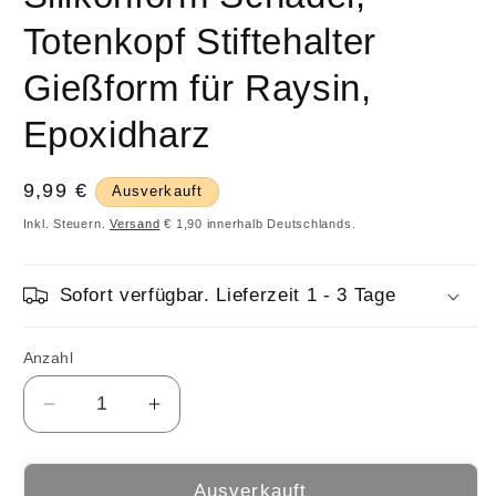
Totenkopf Stiftehalter
Gießform für Raysin,
Epoxidharz
Normaler
9,99 €
Ausverkauft
Preis
Inkl. Steuern.
Versand
€ 1,90 innerhalb Deutschlands.
Sofort verfügbar. Lieferzeit 1 - 3 Tage
Anzahl
Anzahl
Verringere
Erhöhe
die
die
Menge
Menge
für
für
Ausverkauft