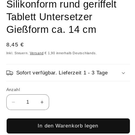
Silikonform rund geriffelt
Tablett Untersetzer
Gießform ca. 14 cm
Normaler
8,45 €
Preis
Inkl. Steuern.
Versand
€ 1,90 innerhalb Deutschlands.
Sofort verfügbar. Lieferzeit 1 - 3 Tage
Anzahl
Anzahl
Verringere
Erhöhe
die
die
Menge
Menge
für
für
In den Warenkorb legen
Silikonform
Silikonform