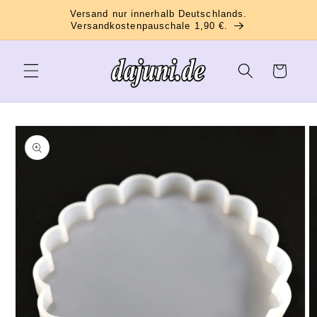
Direkt
Versand nur innerhalb Deutschlands.
zum
Versandkostenpauschale 1,90 €.
Inhalt
Warenkorb
oduktinformationen
ringen