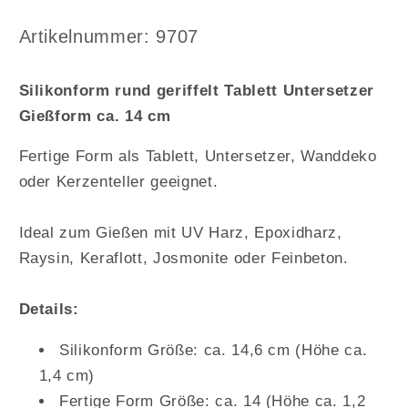
rund
rund
geriffelt
geriffelt
Arktikelnummer:
Artikelnummer: 9707
Tablett
Tablett
Untersetzer
Untersetzer
Silikonform rund geriffelt Tablett Untersetzer
Gießform
Gießform
Gießform ca. 14 cm
ca.
ca.
14
14
Fertige Form als Tablett, Untersetzer, Wanddeko
cm
cm
oder Kerzenteller geeignet.
Ideal zum Gießen mit UV Harz, Epoxidharz,
Raysin, Keraflott, Josmonite oder Feinbeton.
Details:
Silikonform Größe: ca. 14,6 cm (Höhe ca.
1,4 cm)
Fertige Form Größe: ca. 14 (Höhe ca. 1,2