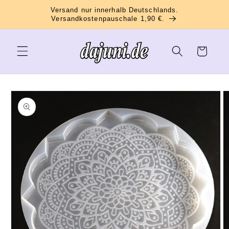
Direkt
Versand nur innerhalb Deutschlands.
zum
Versandkostenpauschale 1,90 €.
Inhalt
Warenkorb
oduktinformationen
ringen