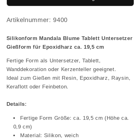
Silikonform
Silikonform
Mandala
Mandala
Blume
Blume
Arktikelnummer:
Artikelnummer: 9400
Tablett
Tablett
Untersetzer
Untersetzer
Silikonform Mandala Blume Tablett Untersetzer
Gießform
Gießform
Gießform für Epoxidharz ca. 19,5 cm
für
für
Epoxidharz
Epoxidharz
Fertige Form als Untersetzer, Tablett,
ca.
ca.
19,5cm
19,5cm
Wanddekoration oder Kerzenteller geeignet.
Ideal zum Gießen mit Resin, Epoxidharz, Raysin,
Keraflott oder Feinbeton.
Details:
Fertige Form Größe: ca. 19,5 cm (Höhe ca.
0,9 cm)
Material: Silikon, weich