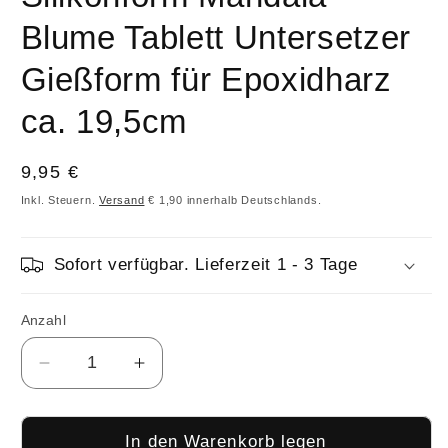
Blume Tablett Untersetzer
Gießform für Epoxidharz
ca. 19,5cm
Normaler
9,95 €
Preis
Inkl. Steuern.
Versand
€ 1,90 innerhalb Deutschlands.
Sofort verfügbar. Lieferzeit 1 - 3 Tage
Anzahl
Anzahl
Verringere
Erhöhe
die
die
Menge
Menge
für
für
In den Warenkorb legen