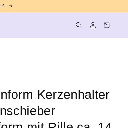
 €.
Warenkorb
Einloggen
onform Kerzenhalter
inschieber
orm mit Rille ca. 14