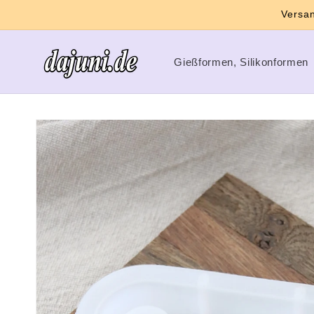
Direkt
Versan
zum
Inhalt
Gießformen, Silikonformen
Zu
Produktinformationen
springen