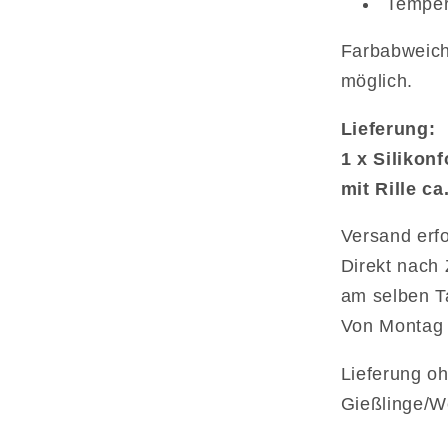
Temper
Farbabweich
möglich.
Lieferung:
1 x Silikon
mit Rille ca
Versand erfo
Direkt nach 
am selben Ta
Von Montag b
Lieferung oh
Gießlinge/W