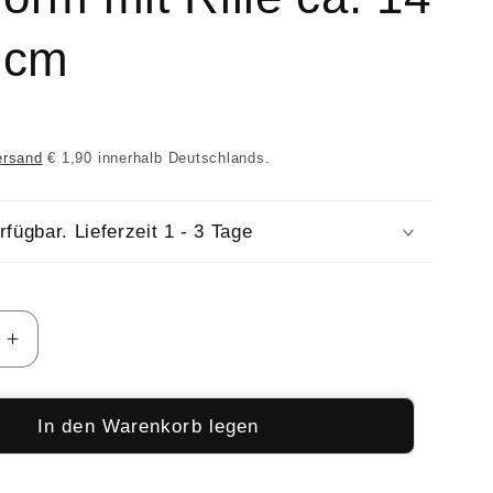
 cm
ersand
€ 1,90 innerhalb Deutschlands.
rfügbar. Lieferzeit 1 - 3 Tage
e
Erhöhe
die
Menge
für
In den Warenkorb legen
rm
Silikonform
ter
Kerzenhalter