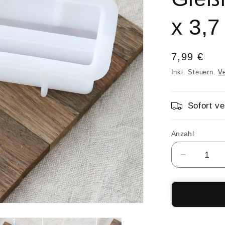
x 3,7
Normaler
7,99 €
Preis
Inkl. Steuern.
V
Sofort ve
Anzahl
Anzahl
Verringer
die
Menge
für
Silikonfo
Kerzenhal