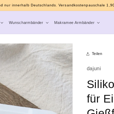
d nur innerhalb Deutschlands. Versandkostenpauschale 1,90
Wunscharmbänder
Makramee Armbänder
Teilen
dajuni
Silik
für E
Gießf