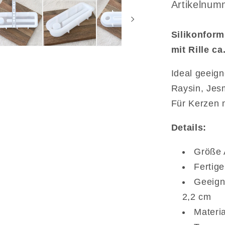
für
Arktikelnu
Artikelnum
Einschieb
Gießform
Silikonform
mit
Rille
mit Rille ca
ca.
14
Ideal geeign
x
Raysin, Jes
3,7
Für Kerzen 
cm
Details:
Größe 
Fertig
Geeign
2,2 cm
Materia