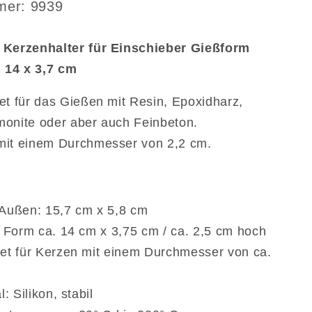
für
mmer:
mer: 9939
er
Einschieber
Gießform
 Kerzenhalter für Einschieber Gießform
mit
Rille
. 14 x 3,7 cm
ca.
14
et für das Gießen mit Resin, Epoxidharz,
x
monite oder aber auch Feinbeton.
3,7
mit einem Durchmesser von 2,2 cm.
cm
Außen: 15,7 cm x 5,8 cm
e Form ca. 14 cm x 3,75 cm / ca. 2,5 cm hoch
et für Kerzen mit einem Durchmesser von ca.
l: Silikon, stabil