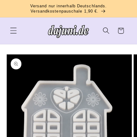
Direkt
Versand nur innerhalb Deutschlands.
zum
Versandkostenpauschale 1,90 €.
Inhalt
Warenkorb
oduktinformationen
ringen