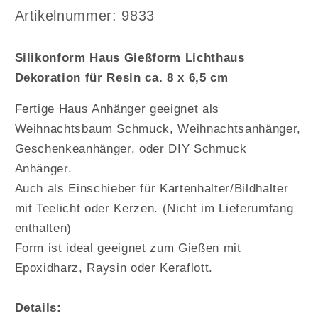
Gießform
Gießform
Arktikelnummer:
Artikelnummer: 9833
Lichthaus
Lichthaus
Dekoration
Dekoration
Silikonform Haus Gießform Lichthaus
für
für
Dekoration für Resin ca. 8 x 6,5 cm
Resin
Resin
ca.
ca.
Fertige Haus Anhänger geeignet als
8
8
x
x
Weihnachtsbaum Schmuck, Weihnachtsanhänger,
6,5
6,5
Geschenkeanhänger, oder DIY Schmuck
cm
cm
Anhänger.
Auch als Einschieber für Kartenhalter/Bildhalter
mit Teelicht oder Kerzen. (Nicht im Lieferumfang
enthalten)
Form ist ideal geeignet zum Gießen mit
Epoxidharz, Raysin oder Keraflott.
Details: