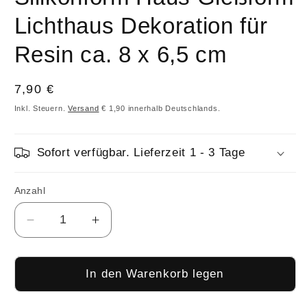
Lichthaus Dekoration für
Resin ca. 8 x 6,5 cm
Normaler
7,90 €
Preis
Inkl. Steuern.
Versand
€ 1,90 innerhalb Deutschlands.
Sofort verfügbar. Lieferzeit 1 - 3 Tage
Anzahl
Anzahl
Verringere
Erhöhe
die
die
Menge
Menge
für
für
In den Warenkorb legen
Silikonform
Silikonform
Haus
Haus