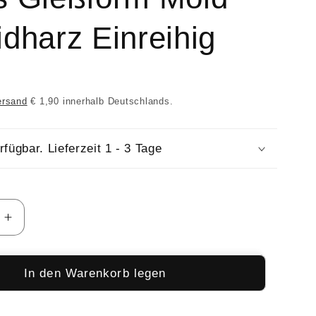
dharz Einreihig
ersand
€ 1,90 innerhalb Deutschlands.
rfügbar. Lieferzeit 1 - 3 Tage
e
Erhöhe
die
Menge
für
In den Warenkorb legen
rm
Silikonform
 gewölbte Cabochons
Halbrund gewölbte Cabochons