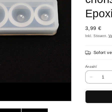
Epoxi
Normaler
3,99 €
Preis
Inkl. Steuern.
V
Sofort ve
Anzahl
Anzahl
Verringer
die
Menge
für
Silikonfo
Halbrund