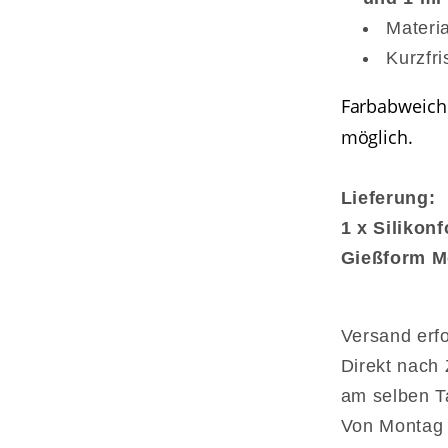
Materia
Kurzfri
Farbabweichu
möglich.
Lieferung:
1 x Siliko
Gießform M
Versand erfo
Direkt nach 
am selben Ta
Von Montag b