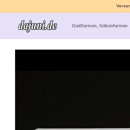
Direkt
Versan
zum
Inhalt
Gießformen, Silikonformen
Zu
Produktinformationen
springen