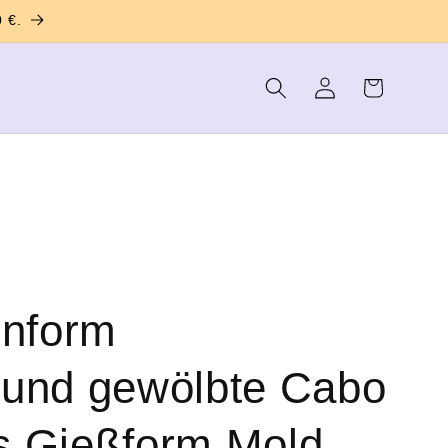
 €.
Warenkorb
Einloggen
onform
rund gewölbte Cabo
s Gießform Mold