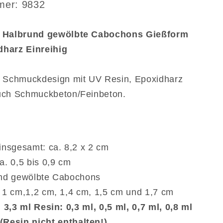
Gießform
mmer:
mer: 9832
Mold
rz
Epoxidharz
m Halbrund gewölbte Cabochons Gießform
Einreihig
harz Einreihig
r Schmuckdesign mit UV Resin, Epoxidharz
uch Schmuckbeton/Feinbeton.
insgesamt: ca. 8,2 x 2 cm
a. 0,5 bis 0,9 cm
nd gewölbte Cabochons
 1 cm,1,2 cm, 1,4 cm, 1,5 cm und 1,7 cm
 3,3 ml Resin: 0,3 ml, 0,5 ml, 0,7 ml, 0,8 ml
(Resin nicht enthalten!)