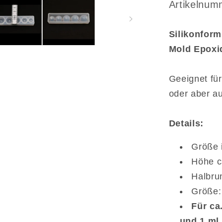
Gießform
Arktikelnu
Artikelnum
Mold
Epoxidha
Silikonfor
Einreihig
Mold Epoxid
Geeignet fü
oder aber a
Details:
Größe 
Höhe c
Halbru
Größe:
Für ca.
und 1 ml 