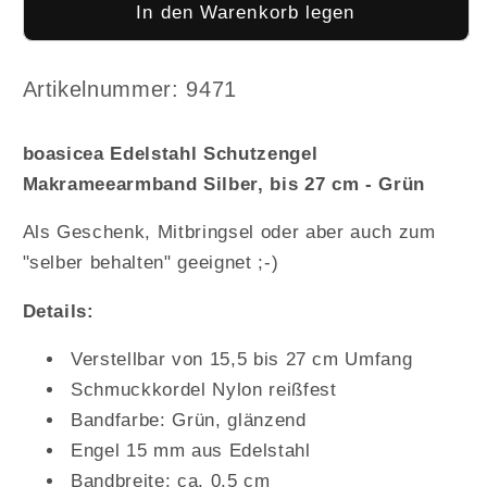
für
für
In den Warenkorb legen
boasicea
boasicea
Edelstahl
Edelstahl
Schutzengel
Schutzengel
Arktikelnummer:
Artikelnummer: 9471
Makrameearmband
Makrameearmband
Silber,
Silber,
boasicea Edelstahl Schutzengel
bis
bis
Makrameearmband Silber, bis 27 cm - Grün
27
27
cm
cm
Als Geschenk, Mitbringsel oder aber auch zum
-
-
Grün
Grün
"selber behalten" geeignet ;-)
Details:
Verstellbar von 15,5 bis 27 cm Umfang
Schmuckkordel Nylon reißfest
Bandfarbe: Grün, glänzend
Engel 15 mm aus Edelstahl
Bandbreite: ca. 0,5 cm