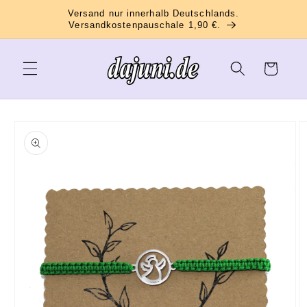
Direkt
Versand nur innerhalb Deutschlands.
zum
Versandkostenpauschale 1,90 €.
Inhalt
Warenkorb
oduktinformationen
ringen