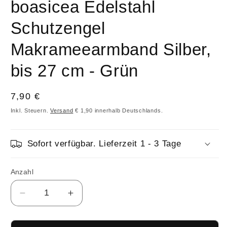
boasicea Edelstahl
Schutzengel
Makrameearmband Silber,
bis 27 cm - Grün
Normaler
7,90 €
Preis
Inkl. Steuern.
Versand
€ 1,90 innerhalb Deutschlands.
Sofort verfügbar. Lieferzeit 1 - 3 Tage
Anzahl
Anzahl
Verringere
Erhöhe
die
die
Menge
Menge