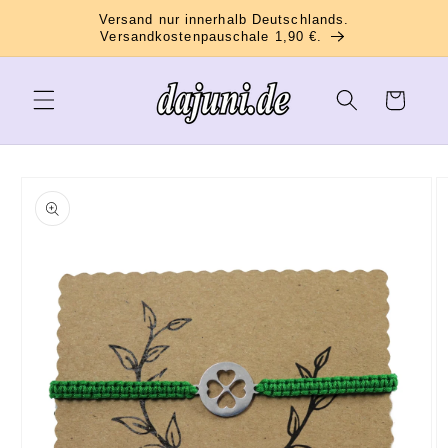
Direkt
Versand nur innerhalb Deutschlands.
zum
Versandkostenpauschale 1,90 €.
Inhalt
Warenkorb
oduktinformationen
ringen