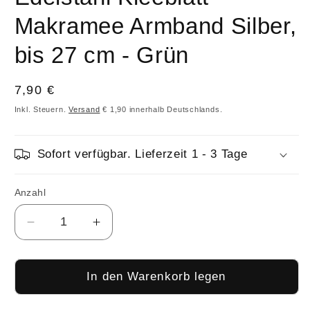
Makramee Armband Silber,
bis 27 cm - Grün
Normaler
7,90 €
Preis
Inkl. Steuern.
Versand
€ 1,90 innerhalb Deutschlands.
Sofort verfügbar. Lieferzeit 1 - 3 Tage
Anzahl
Anzahl
Verringere
Erhöhe
die
die
Menge
Menge
für
für
In den Warenkorb legen
Edelstahl
Edelstahl
Kleeblatt
Kleeblatt