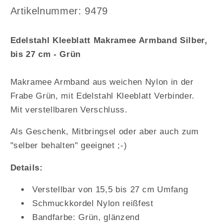
Makramee
Makramee
Arktikelnummer:
Artikelnummer: 9479
Armband
Armband
Silber,
Silber,
Edelstahl Kleeblatt Makramee Armband Silber,
bis
bis
bis 27 cm - Grün
27
27
cm
cm
-
-
Makramee Armband aus weichen Nylon in der
Grün
Grün
Frabe Grün, mit Edelstahl Kleeblatt Verbinder.
Mit verstellbaren Verschluss.
Als Geschenk, Mitbringsel oder aber auch zum
"selber behalten" geeignet ;-)
Details:
Verstellbar von 15,5 bis 27 cm Umfang
Schmuckkordel Nylon reißfest
Bandfarbe: Grün, glänzend