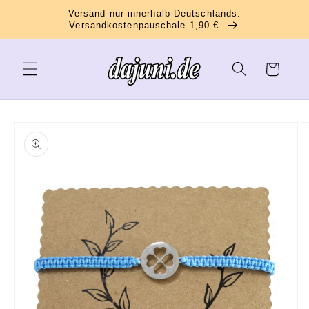
Direkt
Versand nur innerhalb Deutschlands.
zum
Versandkostenpauschale 1,90 €.
Inhalt
Warenkorb
oduktinformationen
ringen