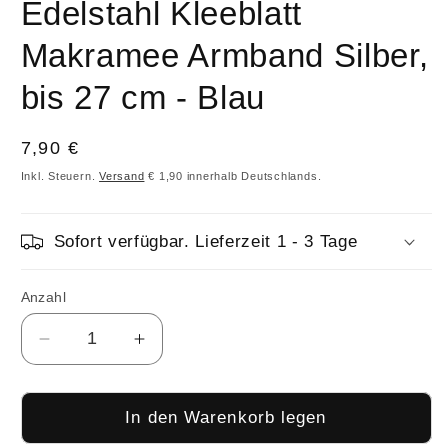
Edelstahl Kleeblatt
Makramee Armband Silber,
bis 27 cm - Blau
Normaler
7,90 €
Preis
Inkl. Steuern.
Versand
€ 1,90 innerhalb Deutschlands.
Sofort verfügbar. Lieferzeit 1 - 3 Tage
Anzahl
Anzahl
Verringere
Erhöhe
die
die
Menge
Menge
für
für
In den Warenkorb legen
Edelstahl
Edelstahl