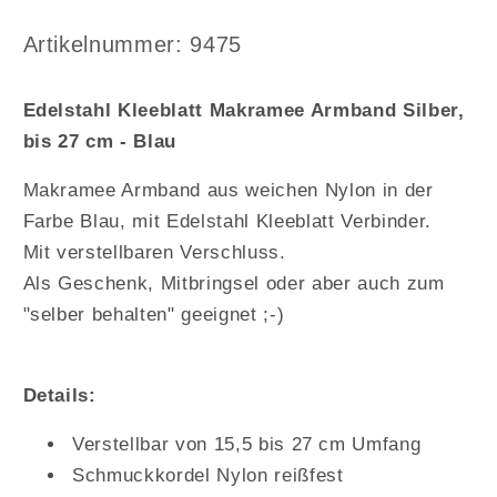
Kleeblatt
Kleeblatt
Makramee
Makramee
Arktikelnummer:
Artikelnummer: 9475
Armband
Armband
Silber,
Silber,
Edelstahl Kleeblatt Makramee Armband Silber,
bis
bis
bis 27 cm - Blau
27
27
cm
cm
Makramee Armband aus weichen Nylon in der
-
-
Blau
Blau
Farbe Blau, mit Edelstahl Kleeblatt Verbinder.
Mit verstellbaren Verschluss.
Als Geschenk, Mitbringsel oder aber auch zum
"selber behalten" geeignet ;-)
Details:
Verstellbar von 15,5 bis 27 cm Umfang
Schmuckkordel Nylon reißfest